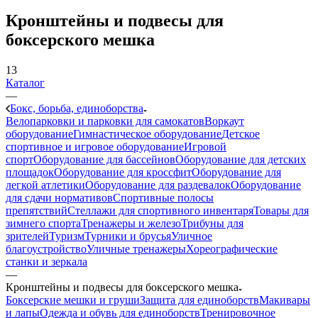
Кронштейны и подвесы для
боксерского мешка
13
Каталог
—
Бокс, борьба, единоборства
Велопарковки и парковки для самокатов
Воркаут
оборудование
Гимнастическое оборудование
Детское
спортивное и игровое оборудование
Игровой
спорт
Оборудование для бассейнов
Оборудование для детских
площадок
Оборудование для кроссфит
Оборудование для
легкой атлетики
Оборудование для раздевалок
Оборудование
для сдачи нормативов
Спортивные полосы
препятствий
Стеллажи для спортивного инвентаря
Товары для
зимнего спорта
Тренажеры и железо
Трибуны для
зрителей
Туризм
Турники и брусья
Уличное
благоустройство
Уличные тренажеры
Хореографические
станки и зеркала
—
Кронштейны и подвесы для боксерского мешка
Боксерские мешки и груши
Защита для единоборств
Макивары
и лапы
Одежда и обувь для единоборств
Тренировочное