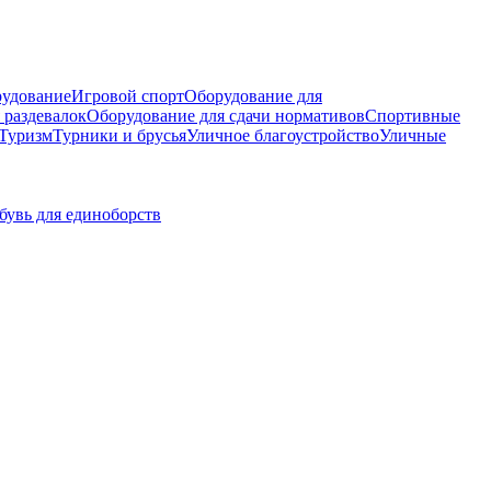
рудование
Игровой спорт
Оборудование для
 раздевалок
Оборудование для сдачи нормативов
Спортивные
Туризм
Турники и брусья
Уличное благоустройство
Уличные
бувь для единоборств