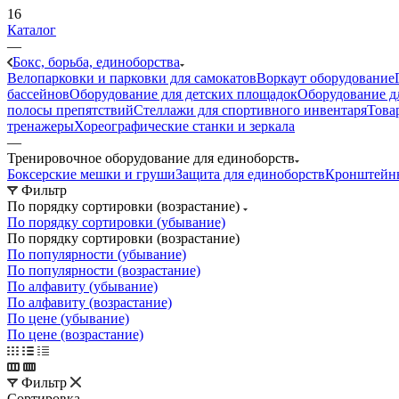
16
Каталог
—
Бокс, борьба, единоборства
Велопарковки и парковки для самокатов
Воркаут оборудование
бассейнов
Оборудование для детских площадок
Оборудование д
полосы препятствий
Стеллажи для спортивного инвентаря
Това
тренажеры
Хореографические станки и зеркала
—
Тренировочное оборудование для единоборств
Боксерские мешки и груши
Защита для единоборств
Кронштейны
Фильтр
По порядку сортировки (возрастание)
По порядку сортировки (убывание)
По порядку сортировки (возрастание)
По популярности (убывание)
По популярности (возрастание)
По алфавиту (убывание)
По алфавиту (возрастание)
По цене (убывание)
По цене (возрастание)
Фильтр
Сортировка