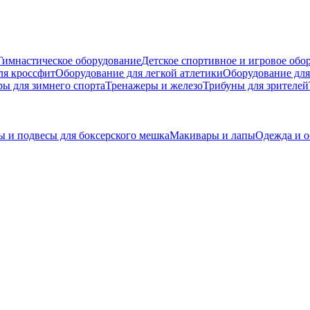
Гимнастическое оборудование
Детское спортивное и игровое обо
ля кроссфит
Оборудование для легкой атлетики
Оборудование для
ры для зимнего спорта
Тренажеры и железо
Трибуны для зрителей
 и подвесы для боксерского мешка
Макивары и лапы
Одежда и о