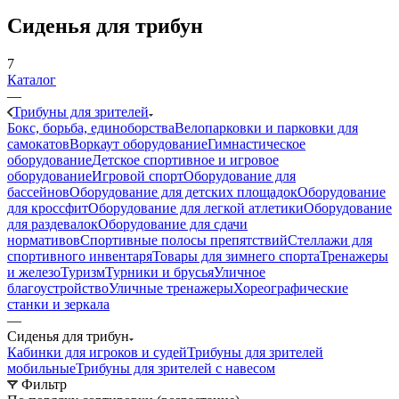
Сиденья для трибун
7
Каталог
—
Трибуны для зрителей
Бокс, борьба, единоборства
Велопарковки и парковки для
самокатов
Воркаут оборудование
Гимнастическое
оборудование
Детское спортивное и игровое
оборудование
Игровой спорт
Оборудование для
бассейнов
Оборудование для детских площадок
Оборудование
для кроссфит
Оборудование для легкой атлетики
Оборудование
для раздевалок
Оборудование для сдачи
нормативов
Спортивные полосы препятствий
Стеллажи для
спортивного инвентаря
Товары для зимнего спорта
Тренажеры
и железо
Туризм
Турники и брусья
Уличное
благоустройство
Уличные тренажеры
Хореографические
станки и зеркала
—
Сиденья для трибун
Кабинки для игроков и судей
Трибуны для зрителей
мобильные
Трибуны для зрителей с навесом
Фильтр