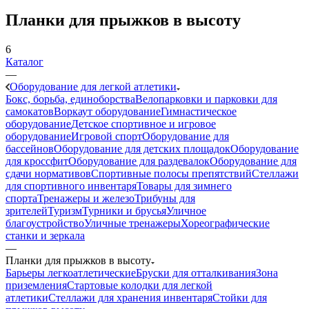
Планки для прыжков в высоту
6
Каталог
—
Оборудование для легкой атлетики
Бокс, борьба, единоборства
Велопарковки и парковки для
самокатов
Воркаут оборудование
Гимнастическое
оборудование
Детское спортивное и игровое
оборудование
Игровой спорт
Оборудование для
бассейнов
Оборудование для детских площадок
Оборудование
для кроссфит
Оборудование для раздевалок
Оборудование для
сдачи нормативов
Спортивные полосы препятствий
Стеллажи
для спортивного инвентаря
Товары для зимнего
спорта
Тренажеры и железо
Трибуны для
зрителей
Туризм
Турники и брусья
Уличное
благоустройство
Уличные тренажеры
Хореографические
станки и зеркала
—
Планки для прыжков в высоту
Барьеры легкоатлетические
Бруски для отталкивания
Зона
приземления
Стартовые колодки для легкой
атлетики
Стеллажи для хранения инвентаря
Стойки для