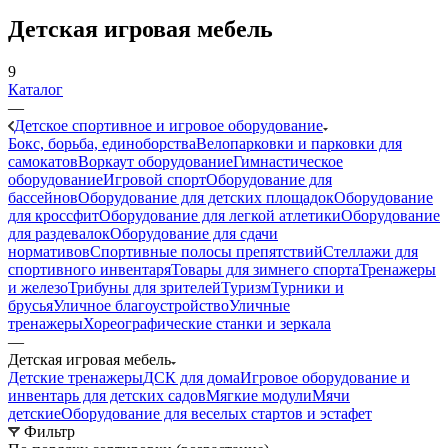
Детская игровая мебель
9
Каталог
—
Детское спортивное и игровое оборудование
Бокс, борьба, единоборства
Велопарковки и парковки для
самокатов
Воркаут оборудование
Гимнастическое
оборудование
Игровой спорт
Оборудование для
бассейнов
Оборудование для детских площадок
Оборудование
для кроссфит
Оборудование для легкой атлетики
Оборудование
для раздевалок
Оборудование для сдачи
нормативов
Спортивные полосы препятствий
Стеллажи для
спортивного инвентаря
Товары для зимнего спорта
Тренажеры
и железо
Трибуны для зрителей
Туризм
Турники и
брусья
Уличное благоустройство
Уличные
тренажеры
Хореографические станки и зеркала
—
Детская игровая мебель
Детские тренажеры
ДСК для дома
Игровое оборудование и
инвентарь для детских садов
Мягкие модули
Мячи
детские
Оборудование для веселых стартов и эстафет
Фильтр