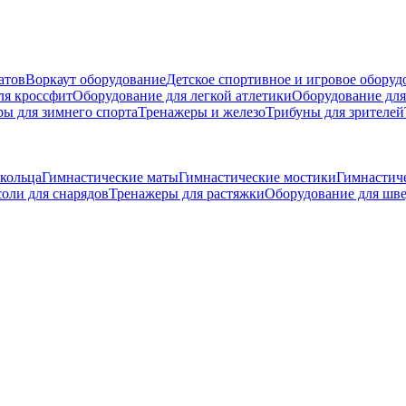
атов
Воркаут оборудование
Детское спортивное и игровое оборуд
ля кроссфит
Оборудование для легкой атлетики
Оборудование для
ры для зимнего спорта
Тренажеры и железо
Трибуны для зрителей
кольца
Гимнастические маты
Гимнастические мостики
Гимнастич
оли для снарядов
Тренажеры для растяжки
Оборудование для шве