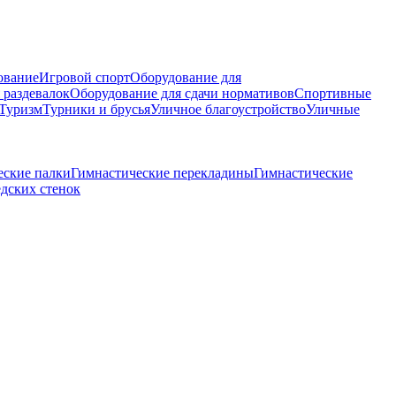
ование
Игровой спорт
Оборудование для
 раздевалок
Оборудование для сдачи нормативов
Спортивные
Туризм
Турники и брусья
Уличное благоустройство
Уличные
еские палки
Гимнастические перекладины
Гимнастические
дских стенок