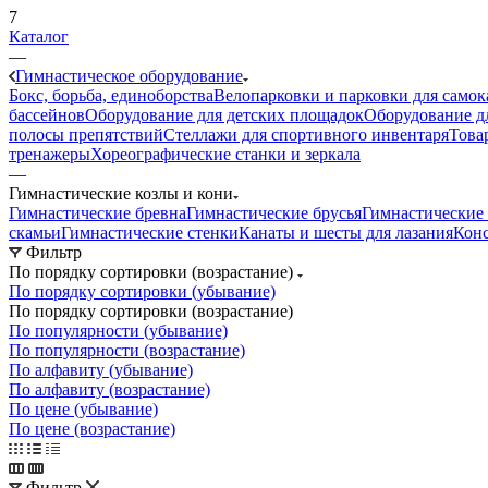
7
Каталог
—
Гимнастическое оборудование
Бокс, борьба, единоборства
Велопарковки и парковки для самок
бассейнов
Оборудование для детских площадок
Оборудование д
полосы препятствий
Стеллажи для спортивного инвентаря
Това
тренажеры
Хореографические станки и зеркала
—
Гимнастические козлы и кони
Гимнастические бревна
Гимнастические брусья
Гимнастические 
скамьи
Гимнастические стенки
Канаты и шесты для лазания
Конс
Фильтр
По порядку сортировки (возрастание)
По порядку сортировки (убывание)
По порядку сортировки (возрастание)
По популярности (убывание)
По популярности (возрастание)
По алфавиту (убывание)
По алфавиту (возрастание)
По цене (убывание)
По цене (возрастание)
Фильтр